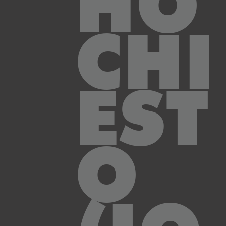
HO
CHI
EST
O