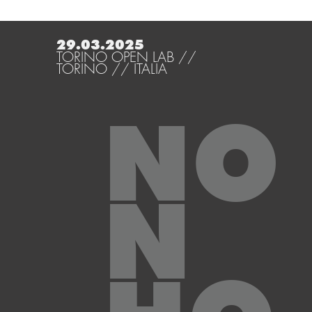
29.03.2025
TORINO OPEN LAB //
TORINO // ITALIA
NO
N