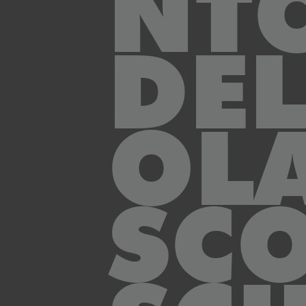
NT
DEL
OL
SC