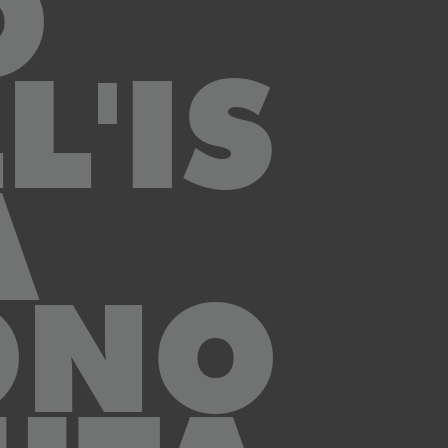
O
L'IS
A
ONO