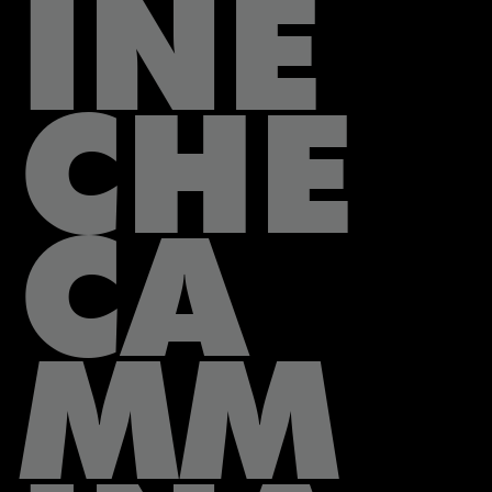
INE
CHE
CA
MM