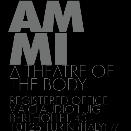
AM
MI
A THEATRE OF
THE BODY
REGISTERED OFFICE
VIA CLAUDIO LUIGI
BERTHOLLET, 43 -
10125 TURIN (ITALY) //