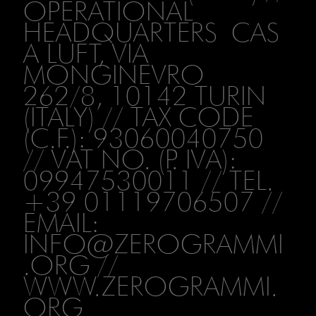
OPERATIONAL
HEADQUARTERS CAS
A LUFT, VIA
MONGINEVRO
262/8, 10142 TURIN
(ITALY) // TAX CODE
(C.F.): 93060040750
// VAT NO. (P. IVA):
09947530011 // TEL.
+39 01119706507 //
EMAIL:
INFO@ZEROGRAMMI
.ORG
//
WWW.ZEROGRAMMI.
ORG