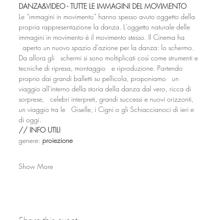
DANZA&VIDEO - TUTTE LE IMMAGINI DEL MOVIMENTO
Le “immagini in movimento” hanno spesso avuto oggetto della 
propria rappresentazione la danza. L'oggetto naturale delle 
immagini in movimento è il movimento stesso. Il Cinema ha 
  aperto un nuovo spazio d'azione per la danza: lo schermo. 
Da allora gli   schermi si sono moltiplicati così come strumenti e 
tecniche di ripresa, montaggio   e riproduzione. Partendo 
proprio dai grandi balletti su pellicola, proponiamo   un 
viaggio all'interno della storia della danza dal vero, ricca di 
sorprese,   celebri interpreti, grandi successi e nuovi orizzonti, 
un viaggio tra le   Giselle, i Cigni o gli Schiaccianoci di ieri e 
di oggi.
// INFO UTILI
genere: 
proiezione
Show More