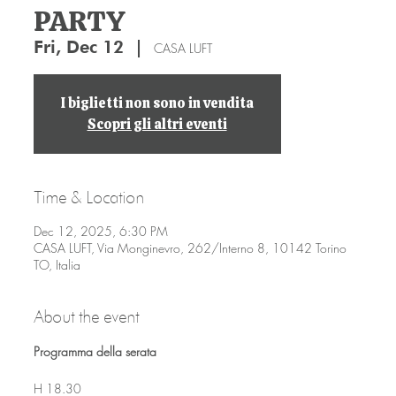
PARTY
Fri, Dec 12
  |  
CASA LUFT
I biglietti non sono in vendita
Scopri gli altri eventi
Time & Location
Dec 12, 2025, 6:30 PM
CASA LUFT, Via Monginevro, 262/Interno 8, 10142 Torino
TO, Italia
About the event
Programma della serata
H 18.30