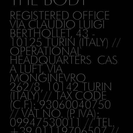
REGISTERED OFFICE
VIA CLAUDIO LUIGI
BERTHOLLET, 43 -
10125 TURIN (ITALY) //
OPERATIONAL
HEADQUARTERS CAS
A LUFT, VIA
MONGINEVRO
262/8, 10142 TURIN
(ITALY) // TAX CODE
(C.F.): 93060040750
// VAT NO. (P. IVA):
09947530011 // TEL.
+39 01119706507 //