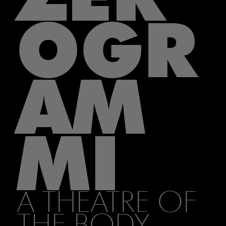
OGR
AM
MI
A THEATRE OF
THE BODY