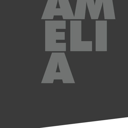
AM
ELI
A