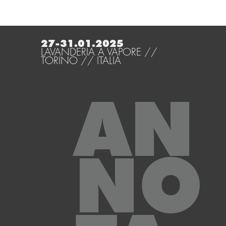
27-31.01.2025
LAVANDERIA A VAPORE //
TORINO // ITALIA
AN
NO