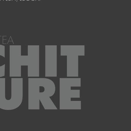
TEA
CHIT
URE