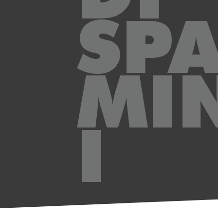
SPA
MI
I