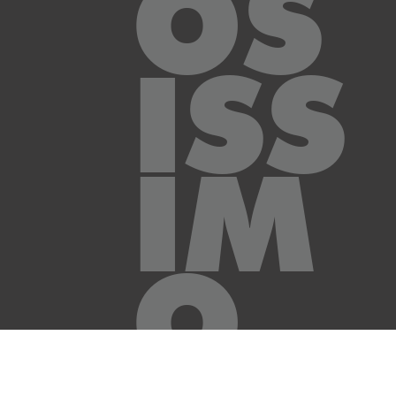
OS
ISS
IM
O