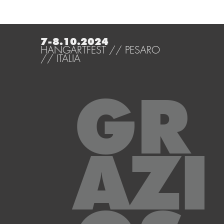
7-8.10.2024
HANGARTFEST // PESARO
// ITALIA
GR
AZI