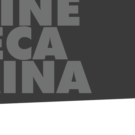
INE
ECA
INA