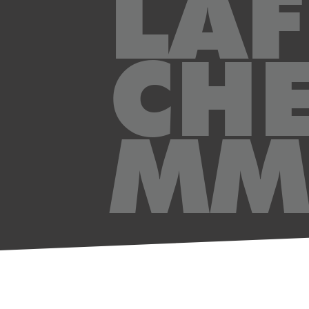
LAF
CH
MM