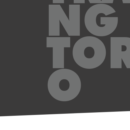
NG
TO
O