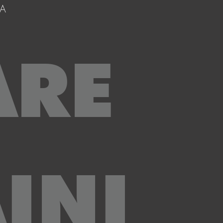
IA
ARE
INI