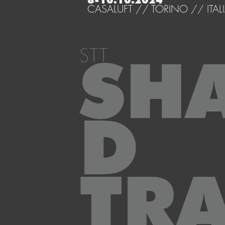
8-10.10.2024
CASALUFT // TORINO // ITAL
STT
SH
D
TRA