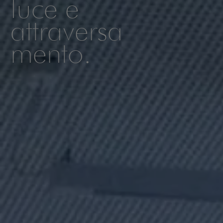
luce e
attraversa
mento.