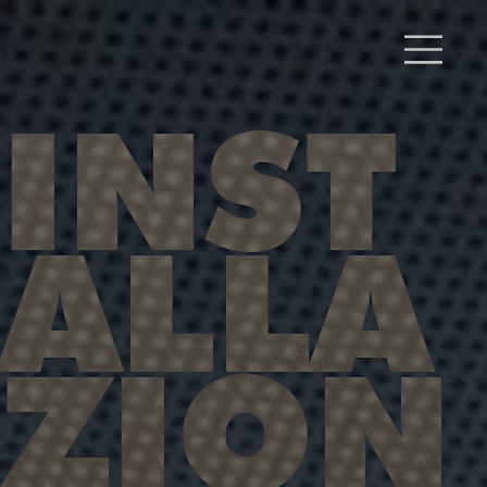
INST
ALLA
ZION