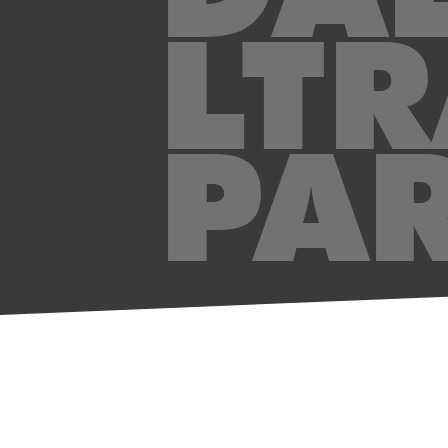
LTR
PA