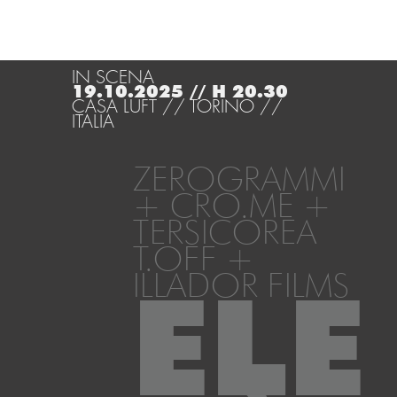
IN SCENA
19.10.2025 // H 20.30
CASA LUFT // TORINO //
ITALIA
ZEROGRAMMI
+ CRO.ME +
TERSICOREA
T.OFF +
ILLADOR FILMS
ELE