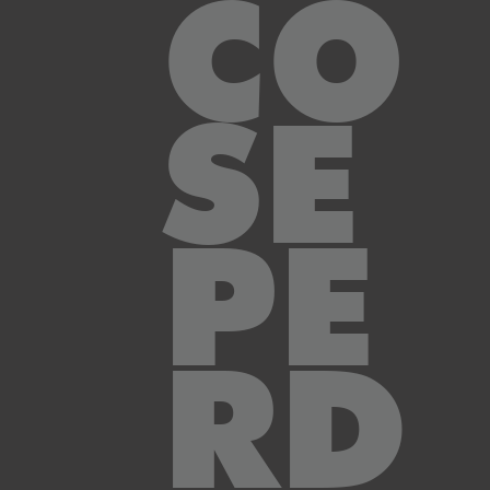
CO
SE
PE
RD