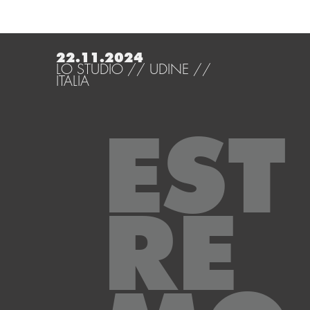
22.11.2024
LO STUDIO // UDINE //
ITALIA
EST
RE