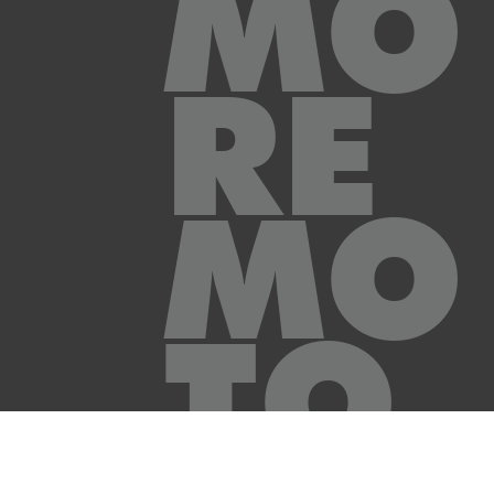
MO
RE
MO
TO