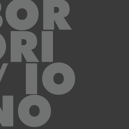
BOR
ORI
/ IO
NO