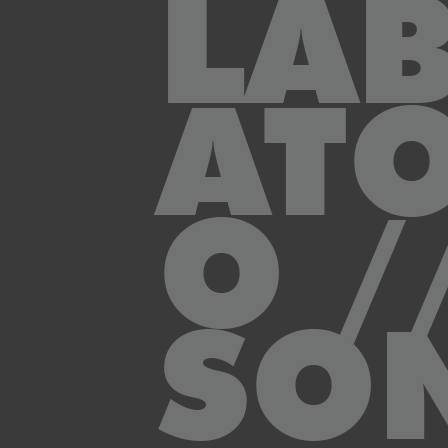
LA
AT
O /
SO