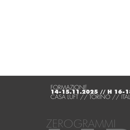
FORMAZIONE
14-15.11.2025 // H 16-1
CASA LUFT // TORINO // ITAL
ZEROGRAMMI