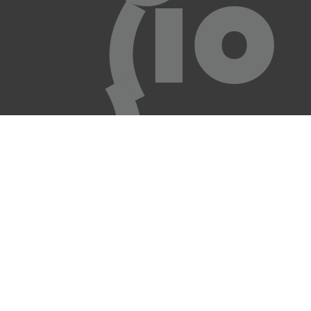
(IO
)
DI
VE