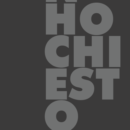
HO
CHI
EST
O