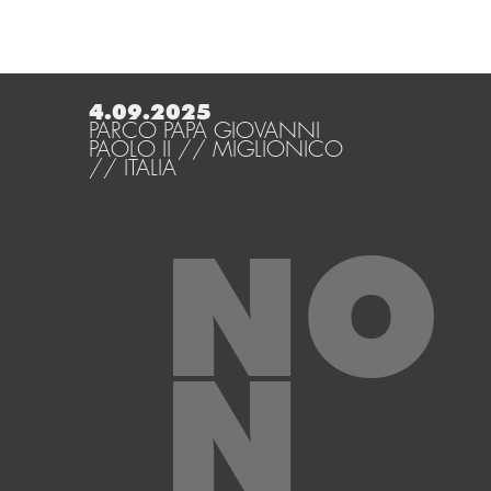
4.09.2025
PARCO PAPA GIOVANNI
PAOLO II // MIGLIONICO
// ITALIA
NO
N