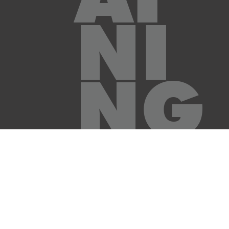
NI
NG
//
AM