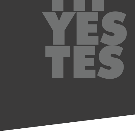
YES
TES