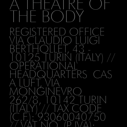
A THEATRE OF
THE BODY
REGISTERED OFFICE
VIA CLAUDIO LUIGI
BERTHOLLET, 43 -
10125 TURIN (ITALY) //
OPERATIONAL
HEADQUARTERS CAS
A LUFT, VIA
MONGINEVRO
262/8, 10142 TURIN
(ITALY) // TAX CODE
(C.F.): 93060040750
// VAT NO. (P. IVA):