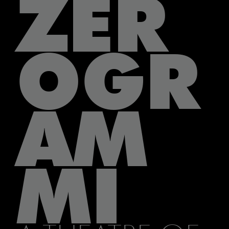
ZER
OGR
AM
MI