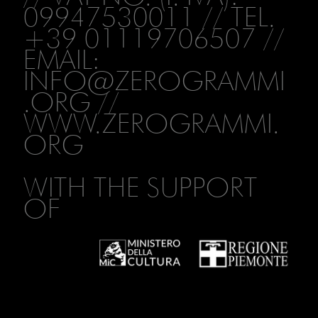
09947530011 // TEL.
+39 01119706507 //
EMAIL:
INFO@ZEROGRAMMI
.ORG
//
WWW.ZEROGRAMMI.
ORG
WITH THE SUPPORT
OF