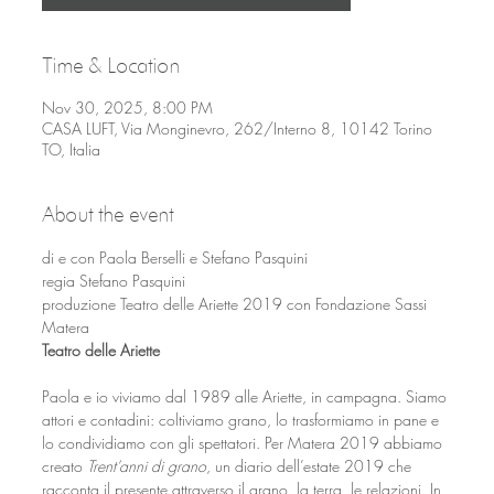
Time & Location
Nov 30, 2025, 8:00 PM
CASA LUFT, Via Monginevro, 262/Interno 8, 10142 Torino
TO, Italia
About the event
di e con Paola Berselli e Stefano Pasquini
regia Stefano Pasquini
produzione Teatro delle Ariette 2019 con Fondazione Sassi 
Matera
Teatro delle Ariette
Paola e io viviamo dal 1989 alle Ariette, in campagna. Siamo 
attori e contadini: coltiviamo grano, lo trasformiamo in pane e 
lo condividiamo con gli spettatori. Per Matera 2019 abbiamo 
creato 
Trent’anni di grano
, un diario dell’estate 2019 che 
racconta il presente attraverso il grano, la terra, le relazioni. In 