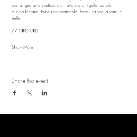
scena, quaranta spettatori, un tavolo a U, tigelle, parole, 
musica lontana. Forse uno spettacolo, forse una veglia sotto le 
stelle.
// INFO UTILI
Show More
Share this event