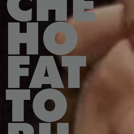
CHE
HO
FAT
TO