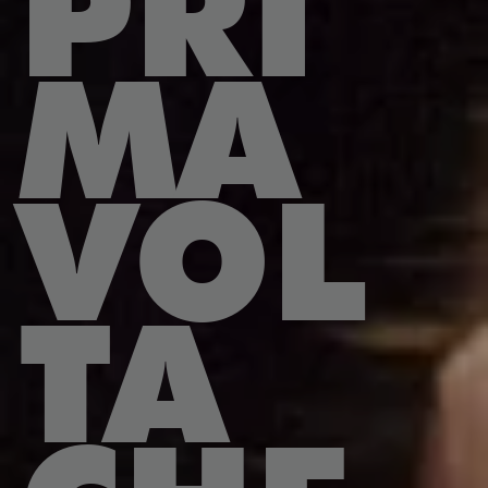
PRI
MA
VOL
TA