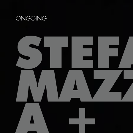
ONGOING
STE
MAZ
A +