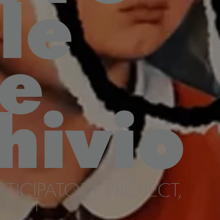
le
e
hivio
TICIPATORY PROJECT,
JECT