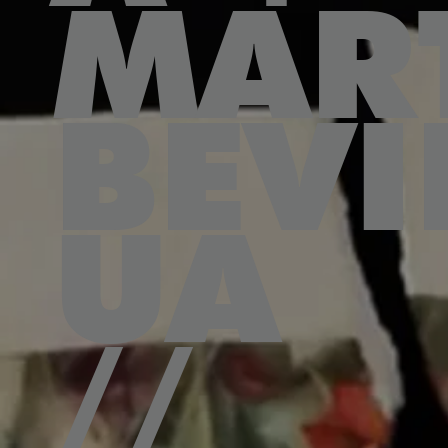
MAR
BEVI
UA
//