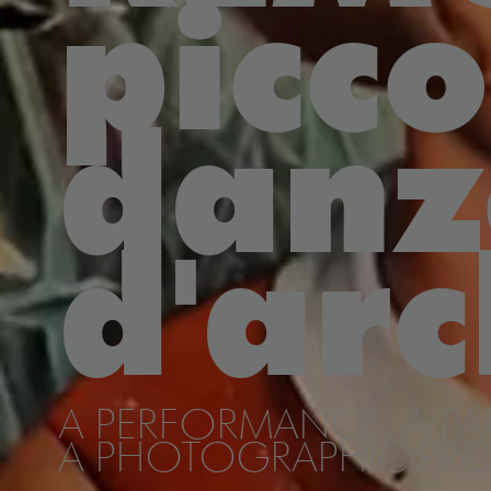
picco
danz
d'arc
A PERFORMANCE, A PAR
A PHOTOGRAPHIC PRO