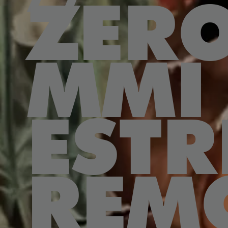
ZER
MMI
EST
REM