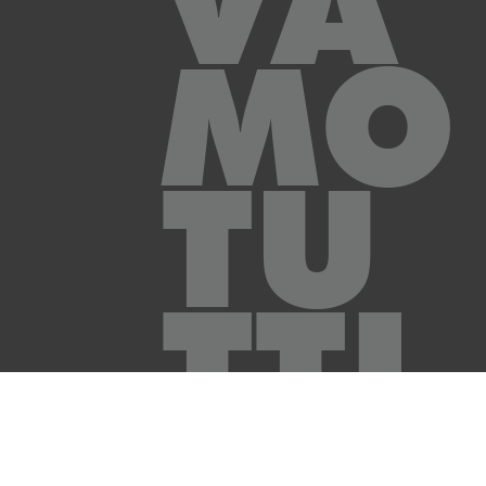
VA
MO
TU
TTI