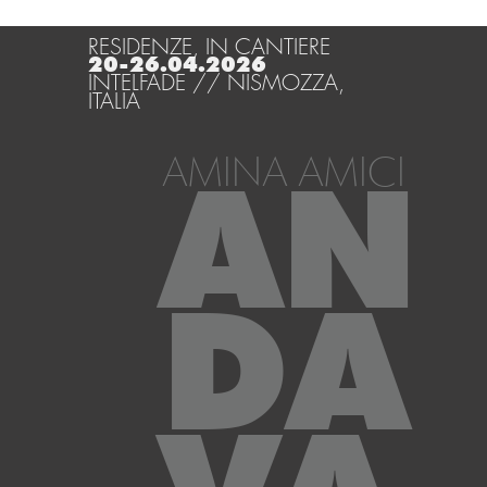
RESIDENZE, IN CANTIERE
20-26.04.2026
INTELFADE // NISMOZZA,
ITALIA
AMINA AMICI
AN
DA