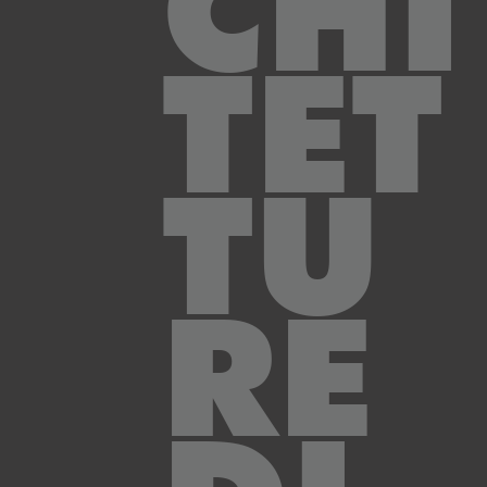
CHI
TET
TU
RE