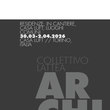
RESIDENZE, IN CANTIERE,
CASA LUFT, LUOGHI
COMUNI
30.03-2.04.2026
CASA LUFT // TORINO,
ITALIA
COLLETTIVO
LATTEA
AR