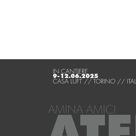
IN CANTIERE
9-12.06.2025
CASA LUFT // TORINO // ITAL
AMINA AMICI
ATE