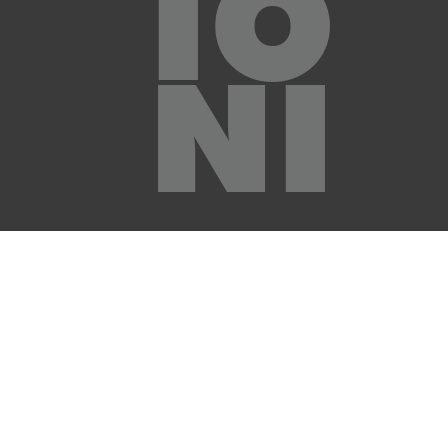
IO
NI