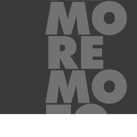
MO
RE
MO
TO