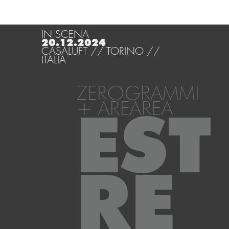
IN SCENA
20.12.2024
CASALUFT // TORINO //
ITALIA
ZEROGRAMMI
+ AREAREA
EST
RE