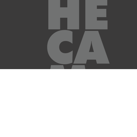
HE
CA
M
MI