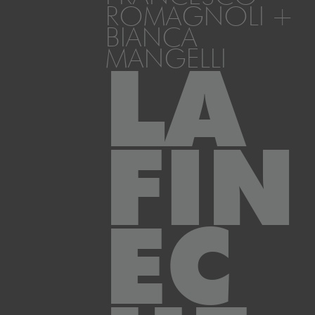
ROMAGNOLI +
BIANCA
MANGELLI
LA
FIN
EC