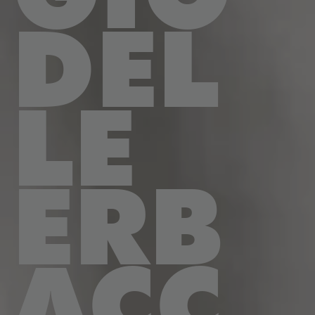
DEL
LE
ERB
ACC