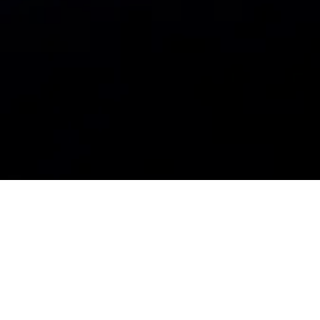
“
Amelia
 costruisce un universo fragile e 
sospeso, attraversato da una continua 
tensione tra presenza e sparizione. Il 
lavoro di Priscilla Pizzol e Edoardo 
Sgambato si sviluppa attorno a una 
relazione fisica delicatissima, in cui il 
contatto tra i due corpi non viene mai 
realmente interrotto.”