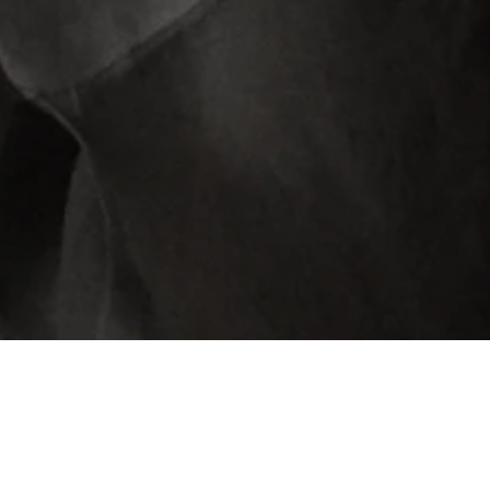
rna lo smarrimento, i dubbi, gli incubi, il dolore di 