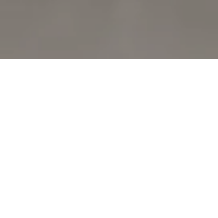
La formazione come spazio di 
attraversamento tra tecnica, ricerca e 
pratica creativa, dove il corpo costruisce 
strumenti, linguaggi e possibilità di 
relazione.