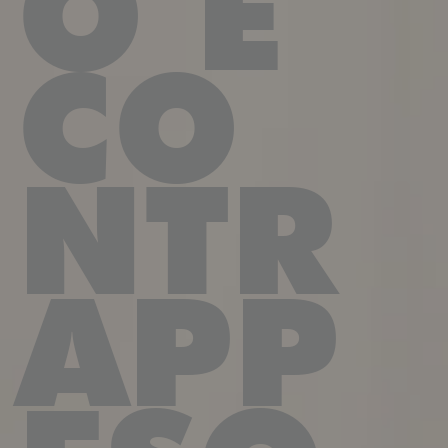
O E
CO
NTR
APP