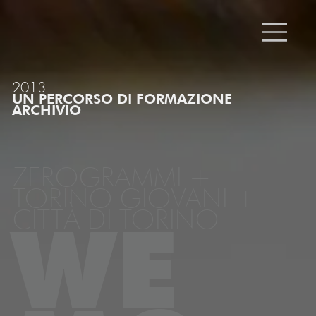
2013
UN PERCORSO DI FORMAZIONE
ARCHIVIO
ZEROGRAMMI +
TORINO GIOVANI +
CITTÀ DI TORINO
WE