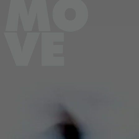
MO
VE