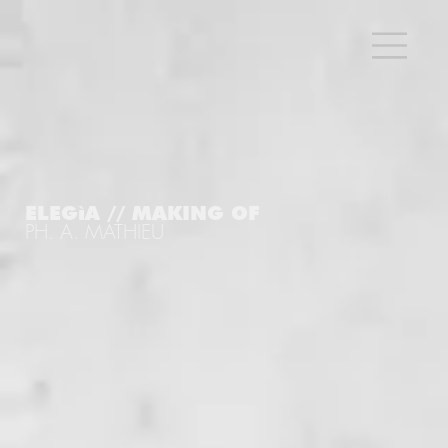
ELEGìA // MAKING OF
PH. A. MATHIEU