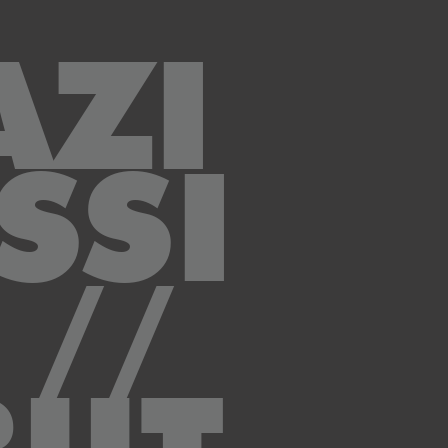
AZI
SSI
//