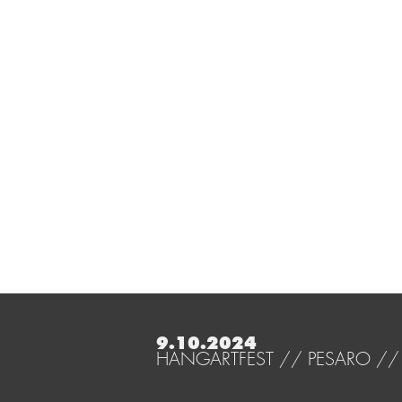
9.10.2024
HANGARTFEST // PESARO // I