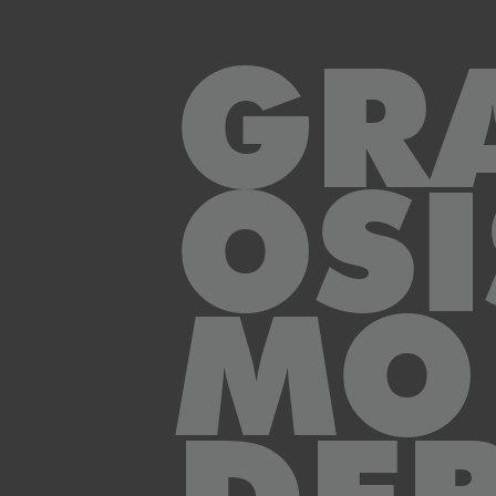
GR
OSI
MO 