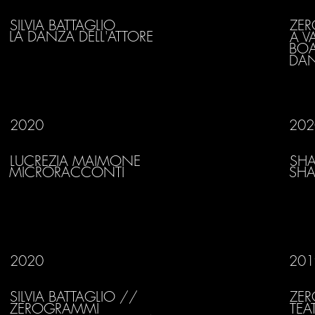
SILVIA BATTAGLIO
ZER
LA DANZA DELL'ATTORE
A V
BOA
DAN
2020
202
LUCREZIA MAIMONE
SHA
MICRORACCONTI
SHA
2020
201
SILVIA BATTAGLIO //
ZE
ZEROGRAMMI
TEA