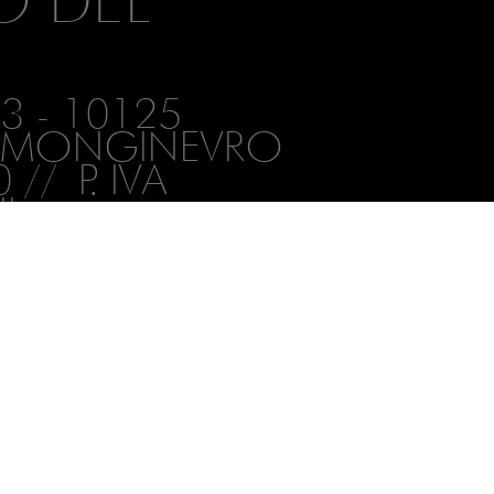
43 - 10125
VIA MONGINEVRO
// P. IVA
IL
ZEROGRAMMI.ORG