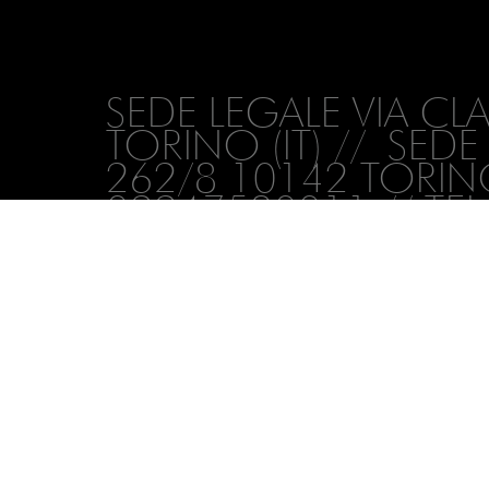
SEDE LEGALE VIA CL
TORINO (IT) // SED
262/8 10142 TORINO 
09947530011 // TEL
INFO@ZEROGRAMM
CON IL SOSTEGNO 