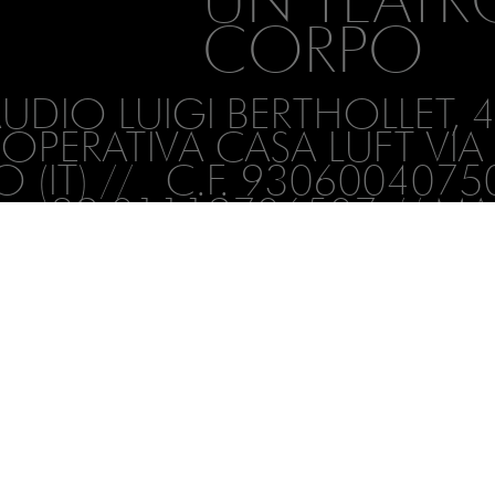
CORPO
AUDIO LUIGI BERTHOLLET, 
E OPERATIVA CASA LUFT 
(IT) // C.F. 93060040750 
. +39 01119706507 // MA
I.ORG
// WEBSITE
WWW.
DI