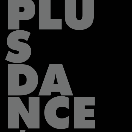
PLU
S
DA
NCE