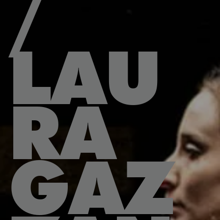
/
LAU
RA
GAZ