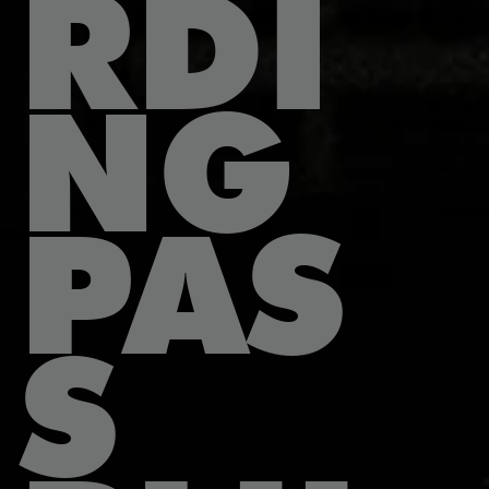
RDI
NG
PAS
S