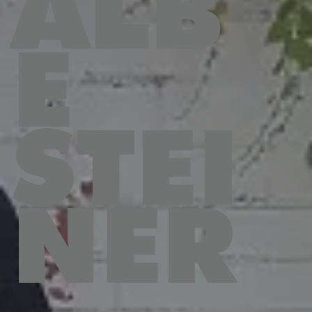
ALB
E
STEI
NER