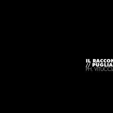
IL RACCO
// PUGLI
PH. VITUCC