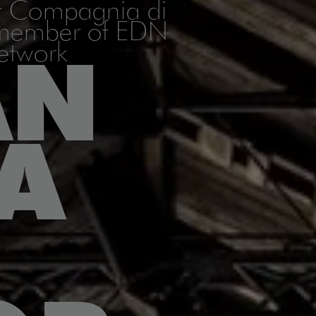
of Compagnia di
/member of EDN
etwork
AN
A