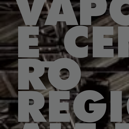
VAP
E_CE
RO
REG