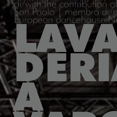
di/with the contribution 
San Paolo | membro di
European dancehouse N
LAV
DERI
A