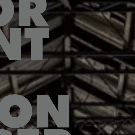
OR
NT
ION