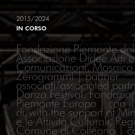
2015/2024
IN CORSO
Fondazione Piemonte da
Associazione Didee Arti e
Comunicazioni, Mosaico
Zerogrammi | partner
associati/associated part
Danza Festival, Fondazio
Piemonte Europa | con il
di/with the support of Min
e le Attività Culturali, R
Comune di Collegno | con