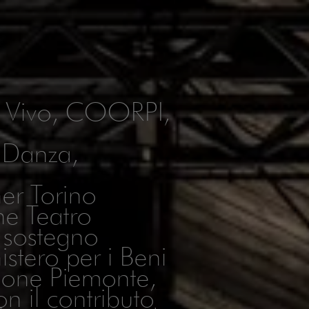
l Vivo, COORPI,
 Danza,
ner Torino
ne Teatro
 sostegno
istero per i Beni
egione Piemonte,
 il contributo