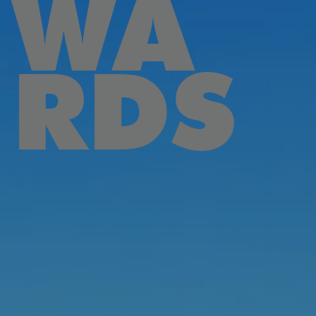
WA
RDS