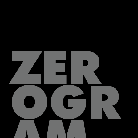
ZER
OGR
AM