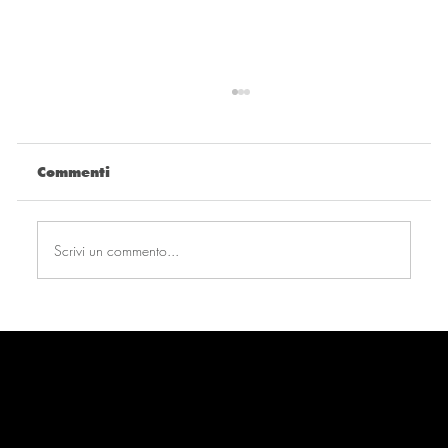
Commenti
Scrivi un commento...
Andavamo tutti: il processo di
Amina Amici in "Aspettando Selve"