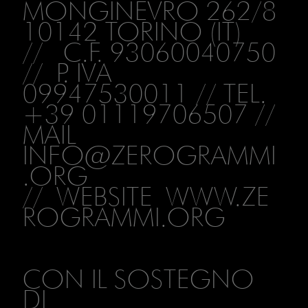
MONGINEVRO 262/8
10142 TORINO (IT)
// C.F. 93060040750
// P. IVA
09947530011 // TEL.
+39 01119706507 //
MAIL
INFO@ZEROGRAMMI
.ORG
// WEBSITE
WWW.ZE
ROGRAMMI.ORG
CON IL SOSTEGNO
DI