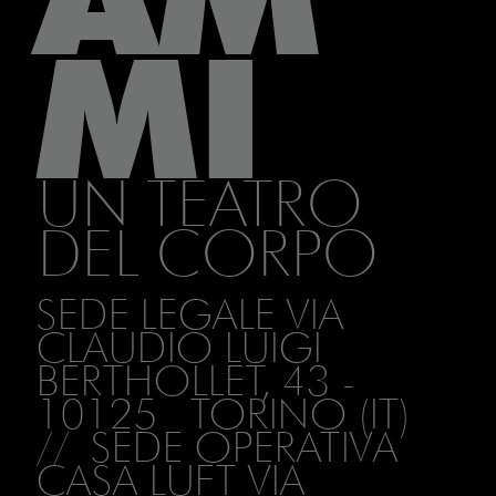
MI
UN TEATRO
DEL CORPO
SEDE LEGALE VIA
CLAUDIO LUIGI
BERTHOLLET, 43 -
10125 TORINO (IT)
// SEDE OPERATIVA
CASA LUFT VIA