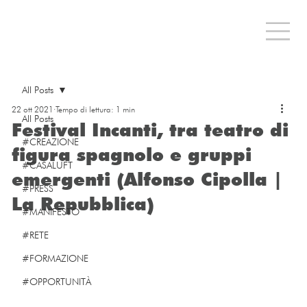
All Posts
22 ott 2021
Tempo di lettura: 1 min
All Posts
Festival Incanti, tra teatro di
#CREAZIONE
figura spagnolo e gruppi
#CASALUFT
emergenti (Alfonso Cipolla |
#PRESS
La Repubblica)
#MANIFESTO
#RETE
#FORMAZIONE
#OPPORTUNITÀ