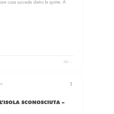
lare cosa succede dietro le quinte. A
in
L’ISOLA SCONOSCIUTA –