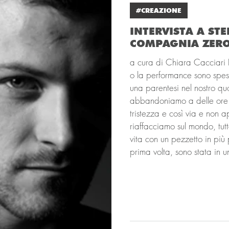
#CREAZIONE
INTERVISTA A ST
COMPAGNIA ZER
a cura di Chiara Cacciari I
o la performance sono spe
una parentesi nel nostro quo
abbandoniamo a delle ore di
tristezza e così via e non 
riaffacciamo sul mondo, tutt
vita con un pezzetto in più 
prima volta, sono stata in u