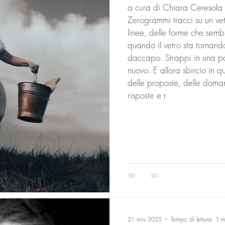
a cura di Chiara Ceresola (
Zerogrammi tracci su un vet
linee, delle forme che semb
quando il vetro sta tornando
daccapo. Strappi in una pat
nuovo. E allora sbircio in qu
delle proposte, delle doma
risposte e r
21 nov 2025
Tempo di lettura: 1 m