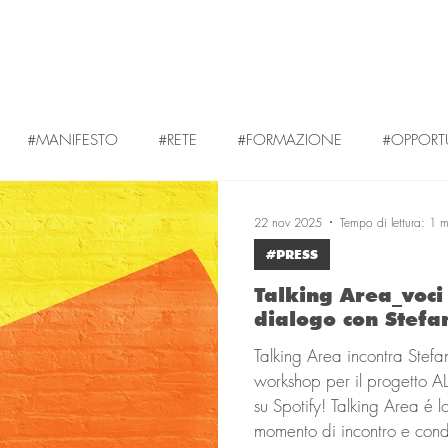
#MANIFESTO
#RETE
#FORMAZIONE
#OPPORT
22 nov 2025
Tempo di lettura: 1 m
#PRESS
Talking Area_voci 
dialogo con Stefa
Talking Area incontra Stefano Mazzotta in occasione del suo
workshop per il progetto
su Spotify! Talking Area é lo spazio
momento di incontro e condiv