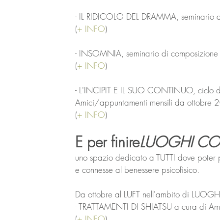
- IL RIDICOLO DEL DRAMMA, seminario di
(
+ INFO
)
- INSOMNIA, seminario di composizione
(
+ INFO
)
- L'INCIPIT E IL SUO CONTINUO, ciclo di
Amici/appuntamenti mensili da ottobre
(
+ INFO
)
E per finire
LUOGHI CO
uno spazio dedicato a TUTTI dove poter pr
e connesse al benessere psicofisico.
Da ottobre al LUFT nell'ambito di LUO
- TRATTAMENTI DI SHIATSU a cura di Am
(
+ INFO
)