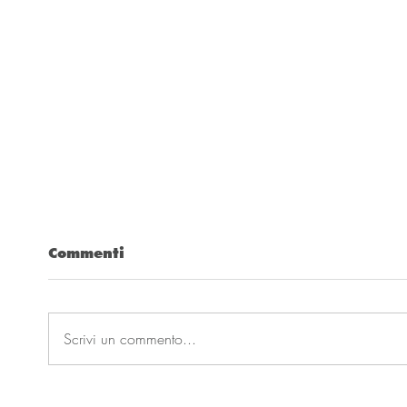
Commenti
Scrivi un commento...
Zerogrammi ricerca
Anda