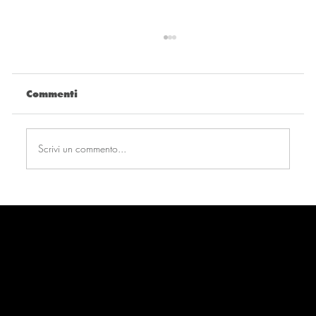
Commenti
Scrivi un commento...
Andavamo tutti: il processo di
Amina Amici in "Aspettando Selve"