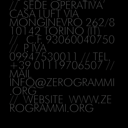
// SEDE OPERATIVA
CASA LUFT VIA
MONGINEVRO 262/8
10142 TORINO (IT)
// C.F. 93060040750
// P. IVA
09947530011 // TEL.
+39 01119706507 //
MAIL
INFO@ZEROGRAMMI
.ORG
// WEBSITE
WWW.ZE
ROGRAMMI.ORG