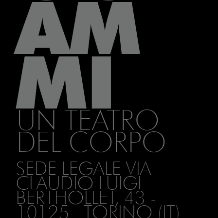
AM
MI
UN TEATRO
DEL CORPO
SEDE LEGALE VIA
CLAUDIO LUIGI
BERTHOLLET, 43 -
10125 TORINO (IT)