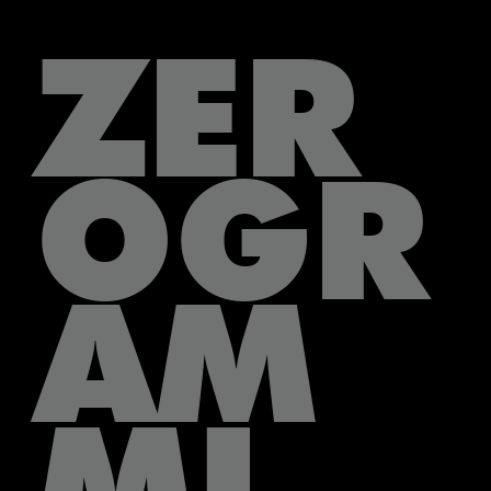
ZER
OGR
AM
MI