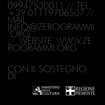
09947530011 // TEL.
+39 01119706507 //
MAIL
INFO@ZEROGRAMMI
.ORG
// WEBSITE
WWW.ZE
ROGRAMMI.ORG
CON IL SOSTEGNO
DI