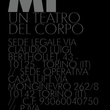
UN TEATRO
DEL CORPO
SEDE LEGALE VIA
CLAUDIO LUIGI
BERTHOLLET, 43 -
10125 TORINO (IT)
// SEDE OPERATIVA
CASA LUFT VIA
MONGINEVRO 262/8
10142 TORINO (IT)
// C.F. 93060040750
// P. IVA